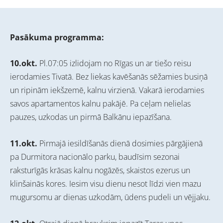
Pasākuma programma:
10.okt.
Pl.07:05 izlidojam no Rīgas un ar tiešo reisu
ierodamies Tivatā. Bez liekas kavēšanās sēžamies busiņā
un ripinām iekšzemē, kalnu virzienā. Vakarā ierodamies
savos apartamentos kalnu pakājē. Pa ceļam nelielas
pauzes, uzkodas un pirmā Balkānu iepazīšana.
11.okt.
Pirmajā iesildīšanās dienā dosimies pārgājienā
pa Durmitora nacionālo parku, baudīsim sezonai
raksturīgās krāsas kalnu nogāzēs, skaistos ezerus un
klinšainās kores. Iesim visu dienu nesot līdzi vien mazu
mugursomu ar dienas uzkodām, ūdens pudeli un vējjaku.