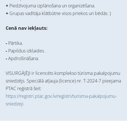
+
Piedzīvojuma izplānošana un organizēšana.
+
Grupas vadītāja klātbūtne visos priekos un bēdās :)
Cenā nav iekļauts:
-
Pārtika.
-
Papildus izklaides .
-
Apdrošināšana.
VISURGĀJĒJI ir licencēts komplekso tūrisma pakalpojumu
sniedzējs. Speciālā atļauja (licence) nr. T-2024-7 pieejama
PTAC reģistrā šeit:
https://registri.ptac.gov.lv/registri/turisma-pakalpojumu-
sniedzeji