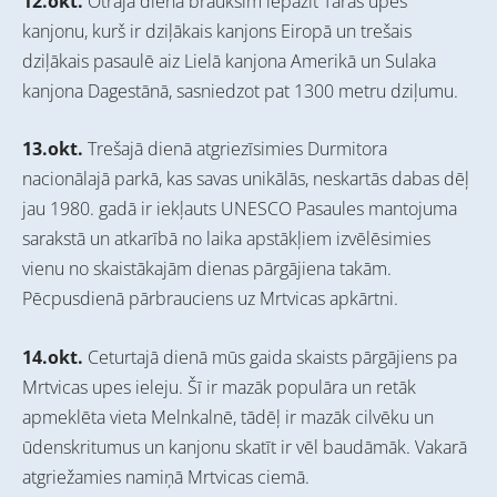
12.okt.
Otrajā dienā brauksim iepazīt Taras upes
kanjonu, kurš ir dziļākais kanjons Eiropā un trešais
dziļākais pasaulē aiz Lielā kanjona Amerikā un Sulaka
kanjona Dagestānā, sasniedzot pat 1300 metru dziļumu.
13.okt.
Trešajā dienā atgriezīsimies Durmitora
nacionālajā parkā, kas savas unikālās, neskartās dabas dēļ
jau 1980. gadā ir iekļauts UNESCO Pasaules mantojuma
sarakstā un atkarībā no laika apstākļiem izvēlēsimies
vienu no skaistākajām dienas pārgājiena takām.
Pēcpusdienā pārbrauciens uz Mrtvicas apkārtni.
14.okt.
Ceturtajā dienā mūs gaida skaists pārgājiens pa
Mrtvicas upes ieleju. Šī ir mazāk populāra un retāk
apmeklēta vieta Melnkalnē, tādēļ ir mazāk cilvēku un
ūdenskritumus un kanjonu skatīt ir vēl baudāmāk. Vakarā
atgriežamies namiņā Mrtvicas ciemā.