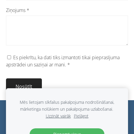
Ziņojums
*
Es piekrītu, ka dati tiks izmantoti tikai pieprasījuma
apstrādei un saziņai ar mani.
*
Mēs lietojam sīkfailus pakalpojuma nodrošināšanai,
mārketinga nolūkiem un pakalpojuma uzlabošanai.
Sīkdatnes
Uzzināt vairāk
Pielāgot
Visurgājēji
©
2023