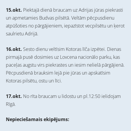
15.okt.
Piektajā dienā braucam uz Adrijas jūras piekrasti
un apmetamies Budvas pilsētā. Veltām pēcpusdienu
atpūšoties no pārgājieniem, iepazīstot vecpilsētu un ķerot
saulrietu Adrijā.
16.okt.
Sesto dienu veltīsim Kotoras līča izpētei. Dienas
pirmajā pusē dosimies uz Lovcena nacionālo parku, kas
paceļas augstu virs piekrastes un iesim nelielā pārgājienā.
Pēcpusdienā brauksim lejā pie jūras un apskatīsim
Kotoras pilsētu, ostu un līci.
17.okt.
No rīta braucam u lidostu un pl.12:50 ielidojam
Rīgā.
Nepieciešamais ekipējums: