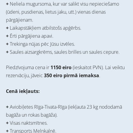
+
Neliela mugursoma, kur var salikt visu nepieciešamo
(ūdeni, pusdienas, lietus jaku, utt.) vienas dienas
pārgājienam.
+
Laikapstākļiem atbilstošs apģērbs.
+
Ērti pārgājiena apavi.
+
Trekinga nūjas pēc Jūsu izvēles.
+
Saules aizsargkrēms, saules brilles un saules cepure.
Piedzīvojuma cena ir
1150 eiro
(ieskaitot PVN). Lai veiktu
rezervāciju, jāveic
350 eiro pirmā iemaksa
.
Cenā iekļauts:
+
Aviobiļetes Rīga-Tivata-Rīga (iekļauta 23 kg nododamā
bagāža un rokas bagāža).
+
Visas naktsmītnes.
+
Transports Melnkalnē.