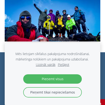
Mēs lietojam sīkfailus pakalpojuma nodrošināšanai,
mārketinga nolūkiem un pakalpojuma uzlabošanai.
Sīkdatnes
Uzzināt vairāk
Pielāgot
Visurgājēji
©
2023
Pieņemt visus
Pieņemt tikai nepieciešamos